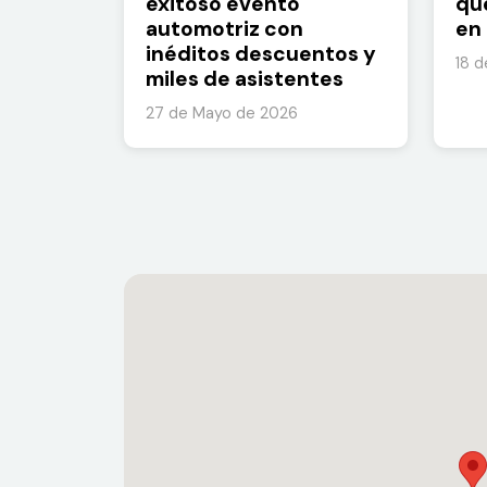
exitoso evento
qu
automotriz con
en 
inéditos descuentos y
18 
miles de asistentes
27 de Mayo de 2026