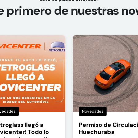
e primero de nuestras n
vedades
Novedades
troglass llegó a
Permiso de Circulac
vicenter! Todo lo
Huechuraba