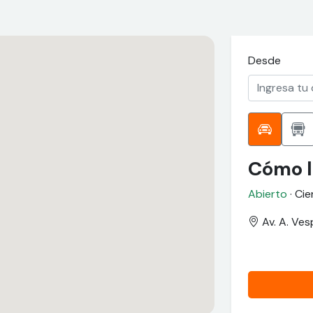
Desde
Cómo l
Abierto
· Cie
Av. A. Ves