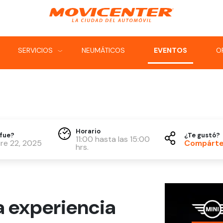
SERVICIOS
NEUMÁTICOS
EVENTOS
O
‹
‹
Horario
fue?
¿Te gustó?
11:00 hasta las 15:00
re 22, 2025
Compárte
hrs.
a experiencia