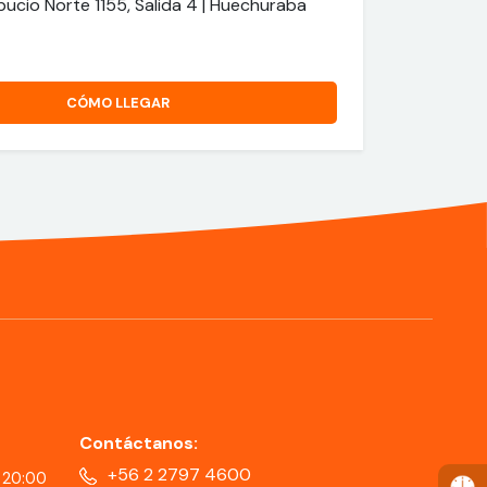
pucio Norte 1155, Salida 4 | Huechuraba
CÓMO LLEGAR
Contáctanos:
+56 2 2797 4600
 20:00