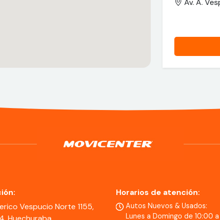
Av. A. Ves
ión:
Horarios de atención:
erico Vespucio Norte 1155,
Autos Nuevos & Usados:
Lunes a Domingo de 10:00 a
 4. Huechuraba