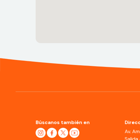
Búscanos también en
Direcc
Av. Am
Salida