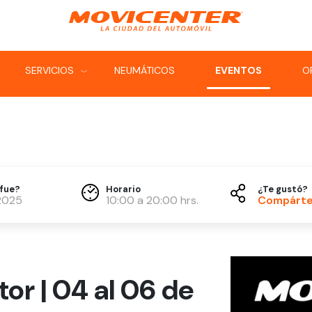
SERVICIOS
NEUMÁTICOS
EVENTOS
O
‹
‹
fue?
Horario
¿Te gustó?
 2025
10:00 a 20:00 hrs.
Compárte
r | 04 al 06 de