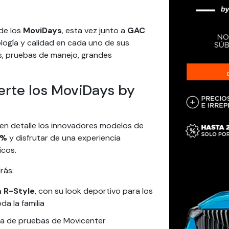
 de los
MoviDays
, esta vez junto a
GAC
logía y calidad en cada uno de sus
es, pruebas de manejo, grandes
rte los MoviDays by
 en detalle los innovadores modelos de
1%
y disfrutar de una experiencia
icos.
rás:
 R-Style
, con su look deportivo para los
oda la familia
sta de pruebas de Movicenter