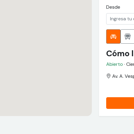
Desde
Cómo l
Abierto
· Cie
Av. A. Ves