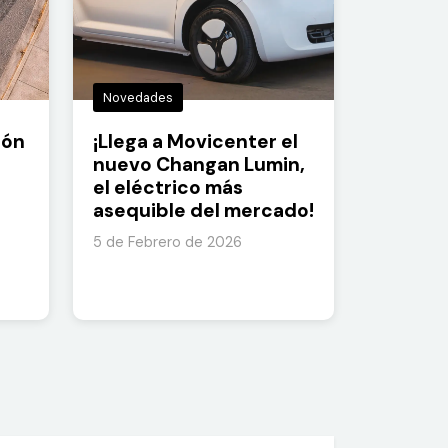
Novedades
ión
¡Llega a Movicenter el
nuevo Changan Lumin,
el eléctrico más
asequible del mercado!
5 de Febrero de 2026