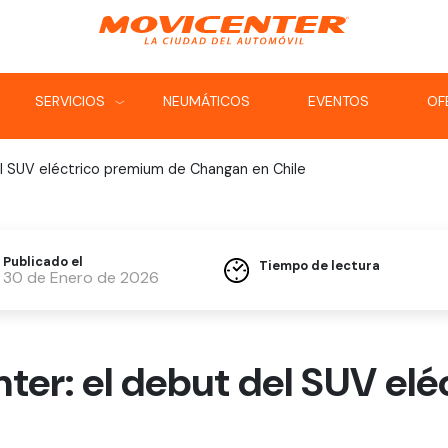
SERVICIOS
NEUMÁTICOS
EVENTOS
OF
‹
‹
del SUV eléctrico premium de Changan en Chile
Publicado el
Tiempo de lectura
30 de Enero de 2026
nter: el debut del SUV e