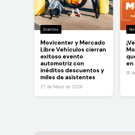
Eventos
No
Movicenter y Mercado
¡Ve
Libre Vehículos cierran
Mo
exitoso evento
qu
automotriz con
en 
inéditos descuentos y
18 
miles de asistentes
27 de Mayo de 2026