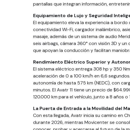
pantallas que integran información, entreteni
Equipamiento de Lujo y Seguridad Intelig
El equipamiento eleva la experiencia a bordo c
conectividad Wi-Fi, cargador inalámbrico, asie
masaje, además de un sistema de audio Meridi
seis airbags, cámara 360° con visión 3D y u
que apoyan la conducción y facilitan maniobr
Rendimiento Eléctrico Superior y Autono
El sistema eléctrico entrega 308 hp y 350 Nm
aceleración de 0 a 100 km/h en 6,6 segundos
autonomía de hasta 575 km (NEDC), con carg
minutos. El Avatr 11 tiene un precio de $64.
120.000 km para el vehículo, junto a 8 años o
La Puerta de Entrada a la Movilidad del M
Con esta llegada, Avatr inicia su camino en Ch
durante 2026, mientras Movicenter se consol
conocer, probar y acercarse al futuro de la m